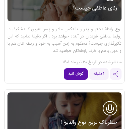
زنای عاطفی چیست؟
نوع رابطۀ دختر و پدر و بالعکس مادر و پسر تعیین کنندۀ کیفیت
روابط عاطفی فرزندان در آینده خواهد بود . اگر دقیقا ندانید که این
تأثیرگذاری چیست؟ محکوم به زدن آسیب به خود و رابطه اتان هم با
والدین و هم با طرف رابطه‌تان خواهید شد
منتشر شده در تاریخ ۳۰ تیر ماه ۱۴۰۱
۱ دقیقه
گوش کنید
خطرناک ترین نوع والدین!