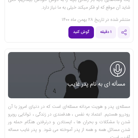
شاید آن موقع که او فکر میکند خیلی به ما نیاز دارد.
منتشر شده در تاریخ ۲۸ بهمن ماه ۱۴۰۰
۱ دقیقه
گوش کنید
مسأله ای به نام پدر غایب
مسئله‌ی پدر و هویت مردانه مسئله‌ای است که در دنیای امروز با آن
رودررو هستیم. اعتماد به نفس ، هدفمندی در زندگی ، توانایی روبرو
شدن با مشکلات و بحران ها ، ایستادن و درنرفتن هنگام حمله ور
شدن مسائل همه و همه از پدر آموخته می شود. و پدر غایب مساله
آفرین است .