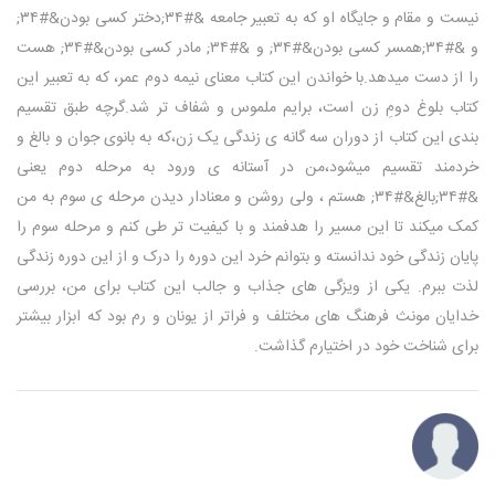
نیست و مقام و جایگاه او که به تعبیر جامعه &#۳۴;دختر کسی بودن&#۳۴;
و &#۳۴;همسر کسی بودن&#۳۴; و &#۳۴; مادر کسی بودن&#۳۴; هست
را از دست میدهد.با خواندن این کتاب معنای نیمه دوم عمر، که به تعبیر این
کتاب بلوغ دومِ زن است، برایم ملموس و شفاف تر شد.گرچه طبق تقسیم
بندی این کتاب از دوران سه گانه ی زندگی یک زن،که به بانوی جوان و بالغ و
خردمند تقسیم میشود،من در آستانه ی ورود به مرحله دوم یعنی
&#۳۴;بالغ&#۳۴; هستم ، ولی روشن و معنادار دیدن مرحله ی سوم به من
کمک میکند تا این مسیر را هدفمند و با کیفیت تر طی کنم و مرحله سوم را
پایان زندگی خود ندانسته و بتوانم خرد این دوره را درک و از این دوره زندگی
لذت ببرم. یکی از ویزگی های جذاب و جالب این کتاب برای من، بررسی
خدایان مونث فرهنگ های مختلف و فراتر از یونان و رم بود که ابزار بیشتر
برای شناخت خود در اختیارم گذاشت.