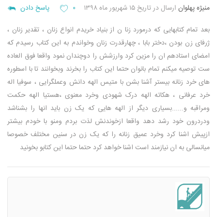
منیژه پهلوان
ارسال در تاریخ ۱۵ شهریور ماه ۱۳۹۸
۰
پاسخ دادن
بعد تمام کتابهایی که درمورد زنا ن از بنیاد خریدم انواع زنان ، تقدیر زنان ،
ژرفای زن بودن ،دختر بابا ، چهارقدرت زنان وخواندم به این کتاب رسیدم که
امضای استادهم ان را مزین کرد وارزشش را دوچندان نمود واقعا فوق العاده
ست توصیه میکنم تمام بانوان حتما این کتاب را بخرند وبخوانند تا با اسطوره
های خرد زنانه بیستر آشنا بشن با متیس الهه دانش وعملگرایی ، سوفیا اله
خرد عرفانی ، هکاته الهه درک شهودی وخرد معنوی ،هستیا الهه حکمت
ومراقبه و......بسیاری دیگر از الهه هایی که یک زن باید انها را بشناشد
ودردرون خود رشد دهد
واقعا ازخوندنش لذت بردم ومنو با خودم بیشتر
ازپیش اشنا کرد وخرد عمیق زنانه را که یک زن در سنین مختلف خصوصا
میانسالی به ان نیازمند است اشنا خواهد کرد حتما حتما این کتابو بخونید