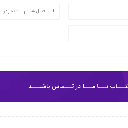
+
فصل هشتم - عقده پدر من
ـــاب بـــا مـــا در تـــماس باشیـــد