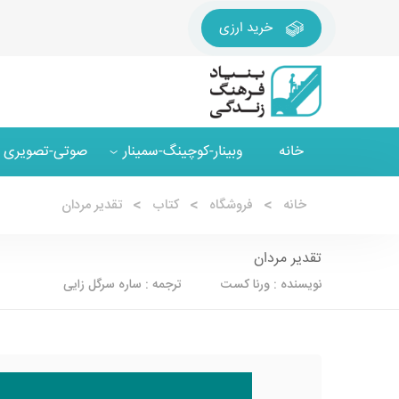
خرید ارزی
خانه
وبینار-کوچینگ-سمینار
صوتی-تصویری
خانه
فروشگاه
کتاب
تقدیر مردان
تقدیر مردان
نویسنده : ورنا کست ترجمه : ساره سرگل زایی