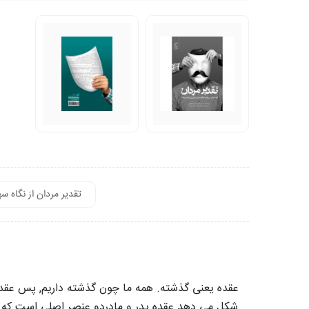
تقدیر مردان از نگاه س
عقده یعنی گذشته. همه ما چون گذشته داریم, پس عقده نی
شکل می دهد.عقده پدر و مادردو عنصر اصلی است که در