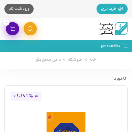
خرید ارزی
ورود/ثبت نام
۰
مشاهده منو
خانه
فروشگاه
با من سخن بگو
۸۴مورد
۱۰ % تخفیف