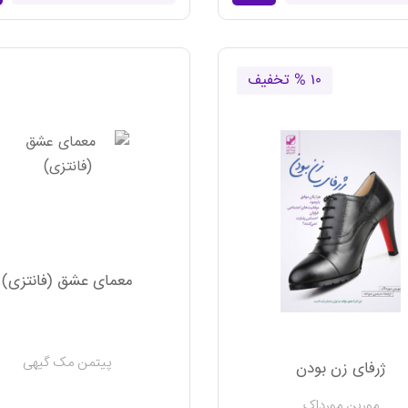
۱۰ % تخفیف
معمای عشق (فانتزی)
پیتمن مک گیهی
ژرفای زن بودن
مورین مورداک