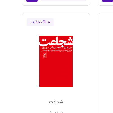
۱۰ % تخفیف
شجاعت
دبی فورد