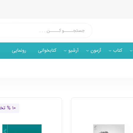
کتاب
آزمون
آرشیو
کتابخوانی
رونمایی
۱۰ % تخفیف