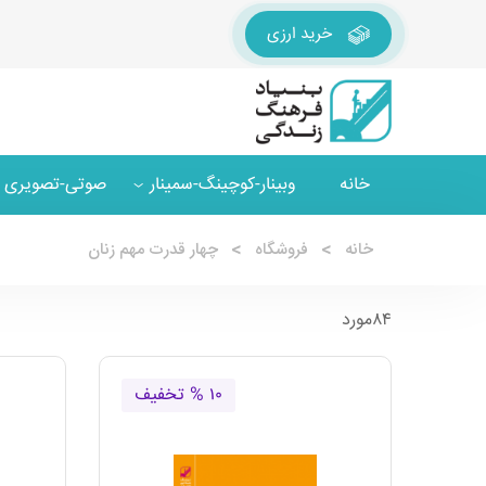
خرید ارزی
خانه
وبینار-کوچینگ-سمینار
صوتی-تصویری
خانه
فروشگاه
چهار قدرت مهم زنان
۸۴مورد
۱۰ % تخفیف