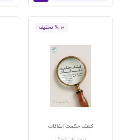
۱۰ % تخفیف
کشف حکمت اتفاقات
رابرت اچ . هوپک