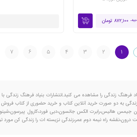
۸۷۲,۱۰۰ تومان
موجود نیست
۹۶
۷
۶
۵
۴
۳
۲
۱
ندگی به دو صورت خرید آنلاین کتاب و خرید حضوری از کتاب فروش ه
ون جیمس هالیس،رابرت الکس جانسون،دبی فورد،کارول پیرسون،شینودا بو
ون،نقشه راه نیمه دوم عمر،زندگی نزیسته ات را زندگی کن مورد توج