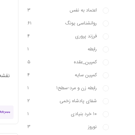
اعتماد به نفس
۳
روانشناسی یونگ
۶۱
فرزند پروری
۴
رابطه
۱
کمپین_عقده
۵
کمپین سایه
۴
رابطه زن و مرد-سطح۱
۱
شفای پادشاه زخمی
۲
۲۸۸,۰۰۰
۱۰ خرد بنیادی
۱
نوروز
۳