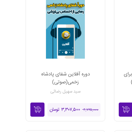
برای
دوره آفلاین شفای پادشاه
زخمی(صوتی)
سید سهیل رضائی
۳,۳۰۷,۵۰۰ تومان
۴,۷۲۵,۰۰۰