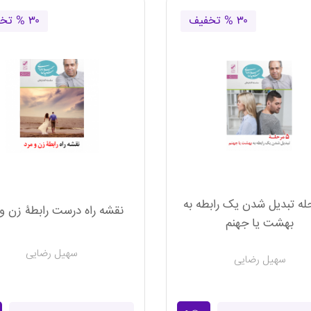
۳۰ % تخفیف
۳۰ % تخفیف
حله تبدیل شدن یک رابطه به
نقشه راه درست رابطۀ زن و 
بهشت یا جهنم
سهیل رضایی
سهیل رضایی