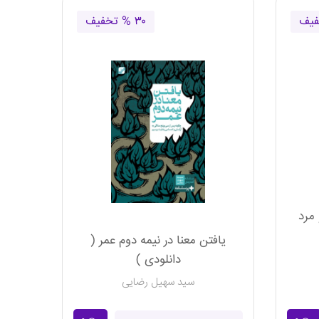
۳۰ % تخفیف
مرد
یافتن معنا در نیمه دوم عمر (
دانلودی )
سید سهیل رضایی