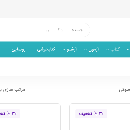
کتاب
آزمون
آرشیو
کتابخوانی
رونمایی
مرتب سازی ب
۳۰ % تخفیف
۳۰ % تخفیف