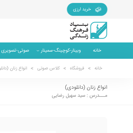
خرید ارزی
خانه
وبینار-کوچینگ-سمینار
صوتی-تصویری
خانه
فروشگاه
کلاس صوتی
انواع زنان (دانل
انواع زنان (دانلودی)
مـــدرس : سید سهیل رضایی