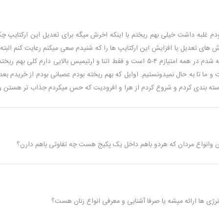
دم غلبه داشت خیلی بهم ریختم با اینکه اخرش میگه برای تعدیل این ارکتایپ چکار
 های تعدیل یا افزایش این ارکتایپ ها را که شنیدم سعی میکنم رعایت کنم البته 
شدم چکار کنم.روز اول که تست را دادم و متوجه شدم در همه امتیازم ۴-۵ است و فقط اتن
 و ما تا به حال نمیدونستیم. اوایل که بهم ریخته بودم عصبانی بودم از خریدم ب
دسته بندی کردم و شروع کردم از هرا و افرودیت که حس میکردم جذاب تر هستن و 
ان وانواع مردان که هردو باهم داخل یک پکیج هست چه تفاوتی باهم دارن؟
نرژی ها ارائه میشه یا صرفا آشنایی و معرفی انواع زنان هست؟