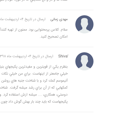
مهدی زمانی
ارسال در تاریخ ۰۴ اردیبهشت ماه ۱۳۹۸
سلام. کلاس پرمحتوایی بود. ممنون از تهیه کنن
امکان تصحیح کنید.
ارسال در تاریخ ۰۴ اردیبهشت ماه ۱۳۹۸
بنظرم يكي از قويترين و مفيدترين پكيجهاي بن
خيلي جامعتر از اينهاست.
آنيموسم كمك كرد و با شناخت جنبه هاي روشن آن
كمكهايي كه از آن براي رشد ميشه گرفت.
شناخت 
دوستي، همكاري، .... ميشه ازش استفاده كرد. و
پكيجهاست كه بايد چند بار بهش گوش داد چون 