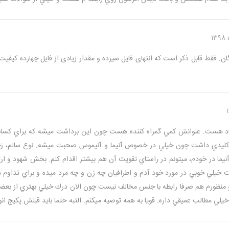
دگان. فقط قابل ذکر است که انتهای فایل سیزده و مقدار زیادی از فایل چهارده 
ياد هست.
عنوانش كمي گمراه كننده هست چون اين برداشت ميشه كه براي كساني 
يما در خودم، ميتونم در راستاي تقويت آن هم بيشتر اقدام كنم.
بخش شهود و ارتبا
خيلي خوبي در مورد خود آدم و اطرافيان چه زن و چه مرد ميده و براي تداوم مفي
 منظورم هم صرفا رابطه با جنس مخالف نيست چون الان درك خيلي بهتري از بعضي 
خيلي مطالب عميقي داره.
قويا به همه توصيه ميكنم. التبه حتما بايد قبلش پكيج انو