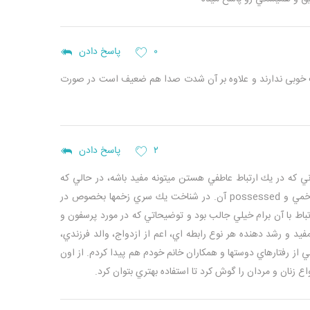
۰
پاسخ دادن
کیفیت خوبی ندارند و علاوه بر آن شدت صدا هم ضعیف است در صورت
۲
پاسخ دادن
كه در يك ارتباط عاطفي هستن ميتونه مفيد باشه، در حالي كه
براي من خيلي نكات كليدي داشت چون خيلي در خصوص آنيما و آنيموس صحبت ميشه. نوع سالم، زخمي و possessed آن. در شناخت يك سري زخمها بخصوص در
ط با آن برام خيلي جالب بود و توضيحاتي كه در مورد پرسفون و
د و رشد دهنده هر نوع رابطه اي، اعم از ازدواج، والد فرزندي،
از رفتارهاي دوستها و همكاران خانم خودم هم پيدا كردم.
از اون
اع زنان و مردان را گوش كرد تا استفاده بهتري بتوان كرد.