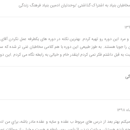
 مخاطبان بنیاد به اشتراک گذاشتی /وحدتیان ادمین بنیاد فرهنگ زندگی
ن و مرد این دوره رو تهیه کردم. بهترین نکته در دوره های یکطرفه عمل نکردن آق
 را جویا هستند. به طوز طبیعی این دوره با هم کلامی مخاطبان غنی تر شده که سطح
ت به قبل داشتم فکر نمی کردم اینقدر خام و خیالی به رابطه نگاه می کردم .این دور
گی
ميكنم بهتر بعد از درس هاي مربوط ب عقده و سايه و عقده مادر باشه، براي من ك
توجه شدم هستش و باعث ديدن اثرشون روي رابطه م هست و خيلي از سوالات عم