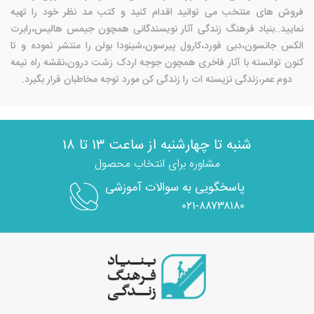
فروش های منتخب می توانید اقدام کنید و کتب مد نظر خود را تهیه
نمایید..بنیاد فرهنگ زندگی آثار نویسندگانی همچون جیمس هالیس،رابرت
الکس جانسون،دبی فورد،کارول پیرسون،شینودا بولن را منتشر نموده و تا
کنون توانسته با آثار فاخری همچون جوجه اردک زشت درون،نقشه راه نیمه
دوم عمر،زندگی نزیسته ات را زندگی کن مورد توجه مخاطبان قرار بگیرد.
شنبه تا چهارشنبه از ساعت ۱۳ تا ۱۸
مشاوره برای انتخاب محصول
پاسخگویی به سوالات آموزشی
۰۲۱-۸۸۷۳۸۱۸۰