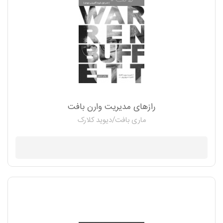
رازهای مدیریت وارن بافت
ماری بافت/دیوید کلارک
موجود نیست