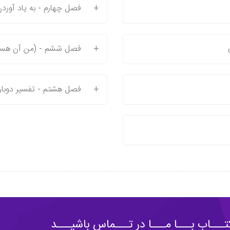
+
فصل چهارم - به یاد آورد
+
فصل ششم - (من آن هست
+
فصل هشتم - تفسیر دوبار
ـــاب بـــا مـــا در تـــماس باشیـــد