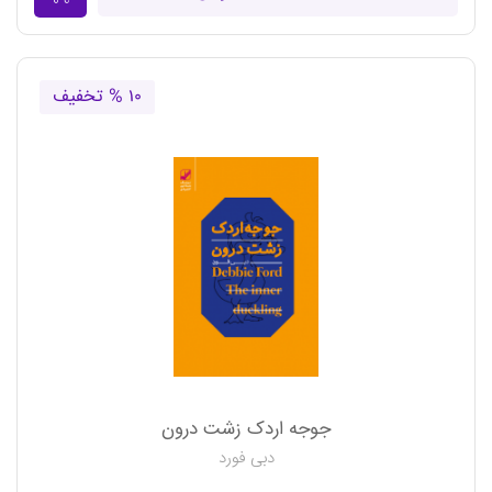
۱۰ % تخفیف
جوجه اردک زشت درون
دبی فورد