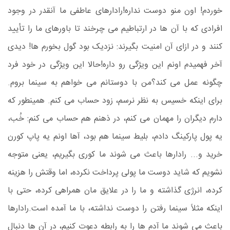
خوردم! اون منو دوست نداره!
رادارهای عاطفی ما آنقدر در وجود
افرادی که با آن ها در ارتباطیم می چرخند تا باورهای ما را تأیید
کنند و در ازای آن امنیت بگیرند: نزدیک بود گول بخورم ها! دیدی
آخر فهمیدم اونم این ویژگی رو داره!
حالا این ویژگی در خود فرد
چگونه عمل می کند؟
من با دوستانم می خواهم به سینما بروم.
برای اینکه خسیس به نظر نرسم، زود حساب می کنم. همینطور که
دارم دیگران را مهمان می کنم، در ذهنم هم حساب می کنم: خُب،
یه پول پارکینگ دادم، بلیط سینما هم بود، آها اونم یه پاپ کورن
خرید و...
رادارها باعث می شوند ما کوری بگیریم، یعنی متوجه
نشویم که شاید دوست ما پولی پرداخت نکرده، اما وقتش را هزینه
کرده، انرژی گذاشته و ما را در علایق مان همراهی کرده، حتی با
اینکه مثلاً سینما رفتن را دوست نداشته، با ما آمده است.
رادارها
باعث می شوند ما آدم ها را به رابطه دعوت کنیم، در آن ها دنبال