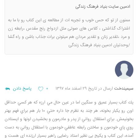
ادمین سایت بنیاد فرهنگ زندگی
ممنون از تو که حس خوب و تجربه ات از مطالعه ی این کتاب رو با ما به
اشتراک گذاشتی ، کلاس های صوتی مثل ازدواج رنج مقدس ،رابطه زن
و مرد ،تقدیر زنان و تقدیر مردان هم میتونن برات جذاب باشن و راه گشا
/وحدتیان ادمین بنیاد فرهنگ زندگی
سيميندخت
ارسال در تاریخ ۲۹ اسفند ماه ۱۳۹۷
۰
پاسخ دادن
يك كتاب بسيار عميق و سنگين اما در عين حال مي ارزه كه هر كسي حداقل
اون رو يكبار بخونه، هر چند به نظرم جا داره حتي ١٠ بار هم براي فهم بهتر
بخونيمش. براي استقلال رواني از پدر و مادرمون و بخشيدن اونها و ايستادن
روي پاي خودمون و ساختن رابطه عاطفي خودمون با استقلال رواني به دست
آمده، اين كتاب و پكيج بي نظير استاد رضايي راهبر بسيار ارزنده اي هست و