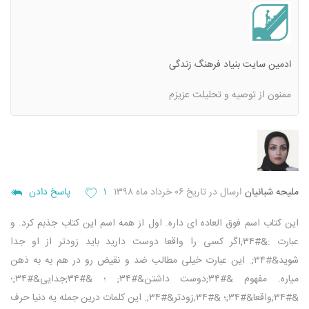
ادمین سایت بنیاد فرهنگ زندگی
ممنون از توصیه و تحلیلت عزیزم
ملیحه شبانیان
ارسال در تاریخ ۰۶ خرداد ماه ۱۳۹۸
۱
پاسخ دادن
این کتاب اسم فوق العاده ای داره. اول از همه اسم این کتاب جذبم کرد. و
عبارت :&#۳۴;اگر کسی را واقعا دوست دارید باید زودتر از او جدا
شوید&#۳۴;. این عبارت خیلی مطالب ضد و نقیض رو در هم به به ذهن
میاره. مفهوم &#۳۴;دوست داشتن&#۳۴; ؛ &#۳۴;جدایی&#۳۴;؛
&#۳۴;واقعا&#۳۴;؛ &#۳۴;زودتر&#۳۴;. این کلمات درین جمله یه دنیا حرف