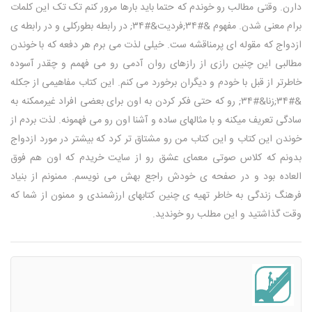
دارن. وقتی مطالب رو خوندم که حتما باید بارها مرور کنم تک تک این کلمات
برام معنی شدن. مفهوم &#۳۴;فردیت&#۳۴; در رابطه بطورکلی و در رابطه ی
ازدواج که مقوله ای پرمناقشه ست. خیلی لذت می برم هر دفعه که با خوندن
مطالبی این چنین رازی از رازهای روان آدمی رو می فهمم و چقدر آسوده
خاطرتر از قبل با خودم و دیگران برخورد می کنم. این کتاب مفاهیمی از جکله
&#۳۴;زنا&#۳۴; رو که حتی فکر کردن به اون برای بعضی افراد غیرممکنه به
سادگی تعریف میکنه و با مثالهای ساده و آشنا اون رو می فهمونه. لذت بردم از
خوندن این کتاب و این کتاب من رو مشتاق تر کرد که بیشتر در مورد ازدواج
بدونم که کلاس صوتی معمای عشق رو از سایت خریدم که اون هم فوق
العاده بود و در صفحه ی خودش راجع بهش می نویسم. ممنونم از بنیاد
فرهنگ زندگی به خاطر تهیه ی چنین کتابهای ارزشمندی و ممنون از شما که
وقت گذاشتید و این مطلب رو خوندید.