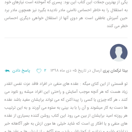
یکی از بهترین جملات این کتاب این بود: پسری که آموخته است نیازهای خود
به استقلال را به خاطر احساس ناامنی مادر نادیده بگیرد نیز همچون مادر برد
حین آمیزش عاطفی است هر دوی آنها از استقلال خواهی دیگری احساس
خطر می کنند
بیتا ترکمان پری
ارسال در تاریخ ۰۵ دی ماه ۱۳۹۸
۲
پاسخ دادن
تو قسمتی از این کتای میگه : عقده های منفی در افراد فاقد عزت نفس انقدر
زیاد هست که هر آنچه موجب آسایش و راحتی این افراد میشه رو نابود می
کنند ، هر گاه چیزی یا کسی را پیداکنن که می تواند برایشان مفید باشد عقده
ها دست به کار میشوند و آن را با بد بینی به ستوه می آورند و به این ترتیبب
هر روزنه امید برایشان از بین می رود
این کتاب روشن کننده بسیاری از عقده
های منفی و یا افکار ی است که شاید خیلی ها مون ازش به طور آگاهانه خبر
نداشته باشیم و ندانیم از کجا ناشی شدن وبه آگاهی از ارزش ها و عقد ها و