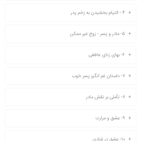
+
۴ - التیام بخشیدن به زخم پدر
+
۵- مادر و پسر - زوج غیر ممکن
+
۶- بهای زنای عاطفی
+
۷- داستان غم انگیز پسر خوب
+
۸- تأملی بر نقش مادر
+
۹- عشق و مرارت
+
۱۰- عشق در شادی