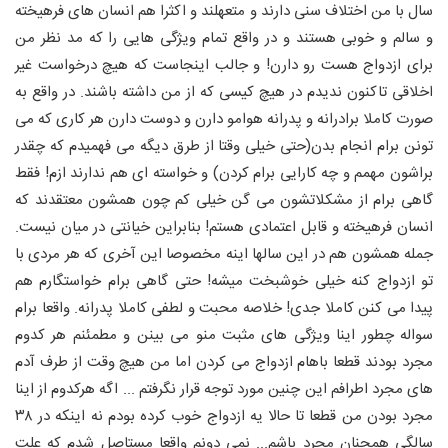
سال با من اختلاف سنی دارند و متعهلند و اکثرا هم انسان های فرهیخته
و
سالم و خوبی هستند و در واقع تمام ویژگی هایی را که مد نظر من
برای ازدواج هست رو دارن! و جالب اینجاست که
هیچ درخواست غیر
اخلاقی تاکنون ندیدم در هیچ کیسی که از من داشته باشند. در واقع به
صورت کاملا برادرانه و پدرانه هوامو دارن و دوست دارن هر کاری که می
تونن برام انجام بدن(حتی خیلی وقتا از طرق دیگه می فهمیدم که چقدر
براشون مهمم و چه کارایی برام کردن) و خواسته ای هم ندارند ازم! فقط
گاهی برام از مشکلاتشون می گن خیلی کم چون همشون معتقدند که
انسان فرهیخته و قابل اعتمادی هستم! بنابراین خیانتی در میان نیست.
جمله همشون هم در این سالها اینه مخصوصا این آخری که هر مردی با
تو ازدواج کنه خیلی خوشبخت میشه! حتی گاهی برام خواستگارم هم
پیدا می کنن کاملا جدی! خلاصه محبت و لطفی کاملا پدرانه. واقعا برام
سواله چطور اینا ویژگی های مثبت منو می بینن و مطمئنم هر کدوم
مجرد بودند قطعا باهام ازدواج می کردن اما من هیچ وقت از طرف آدم
های مجرد اطرافم این چنین مورد توجه قرار نگرفتم ...
اگه هرکدوم از اینا
مجرد بودن من قطعا تا حالا یه ازدواج خوب کرده بودم نه اینکه در ۳۸
سالگی همچنان مجرد باشم...
نمی دونم واقعا مستاصل شدم که علت