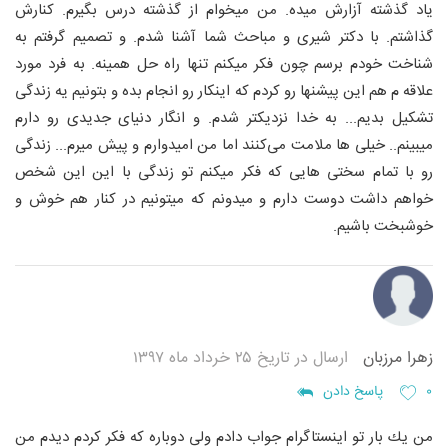
یاد گذشته آزارش میده. من میخوام از گذشته درس بگیرم. کنارش
گذاشتم. با دکتر شیری و مباحث شما آشنا شدم. و تصمیم گرفتم به
شناخت خودم برسم چون فکر میکنم تنها راه حل همینه. به فرد مورد
علاقه م هم این پیشنها رو کردم که اینکار رو انجام بده و بتونیم یه زندگی
تشکیل بدیم... به خدا نزدیکتر شدم. و انگار دنیای جدیدی رو دارم
میبینم.. خیلی ها ملامت می‌کنند اما من امیدوارم و پیش میرم... زندگی
رو با تمام سختی هایی که فکر میکنم تو زندگی با این این شخص
خواهم داشت دوست دارم و میدونم که میتونیم در کنار هم خوش و
خوشبخت باشیم.
زهرا مرزبان
ارسال در تاریخ ۲۵ خرداد ماه ۱۳۹۷
۰
پاسخ دادن
من يك بار تو اينستاگرام جواب دادم ولى دوباره كه فكر كردم ديدم من