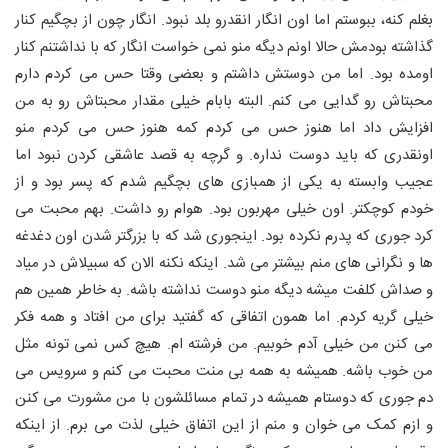
بغلم کنه، ببوستم اما اون انگار انقدرو بلد نبود. انگار چون از بچگیم کنار
گذاشته بودمش حالا اونم دیگه منو نمی خواست انگار که با نداشتنم کنار
اومده بود. اما من دوستش داشتم و بعضی وقتا حس می کردم دارم
محبتاش رو گدایی می کنم. البته بابام خیلی مقدار محبتاش رو به من
افزایش داد اما هنوز حس می کردم کمه هنوز حس می کردم منو
اونقدری که باید دوست نداره. و گرچه به قصد عاشقی کردن نبود اما
عجیب وابسته به یکی از همبازی های بچگیم شدم که پسر بود و از
خودم کوچکتر. اون خیلی مهربون بود. هوام رو داشت. بهم محبت می
کرد جوری که پدرم نکرده بود. اینجوری شد که با بزرگتر شدن اون دغدغه
ها و نگرانی های منم بیشتر می شد. اینکه نکنه الان که سبیلاش در میاد
و صداش کلفت میشه دیگه منو دوست نداشته باشه. به خاطر همین هم
خیلی گریه کردم. اما همون اتفاقی که گفتید برای من افتاد و همه فکر
می کنن من خیلی آدم خوبیم. من فرشته ام. هیچ کس نمی تونه مثل
من خوب باشه. همیشه به همه بی منت محبت می کنم و سرویس می
دم جوری که دوستام همیشه در تمام مسائلشون با من مشورت می کنن
و ازم کمک می خوان و منم از این اتفاق خیلی لذت می برم. از اینکه