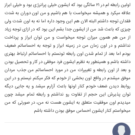
اولين رابطه ام در ٢١ سالگى بود كه ايشون خيلى پرانرژى بود و خيلى ابراز
علاقه ميكرد و هميشه ميخواست با هم باشيم و من اون دوران به شدت
فقدان توجه داشتم البته الان هم اين وجود داره اما نه به اون شدت ولى
چيزى كه باعث شد من از ايشون جدا بشم اين بود كه در ازاى توجه زياد
از من هم همون ميزان توجه ميخواست و من توان ابراز و پرداخت
نداشتم و در اون زمان من در زمينه ابراز و توجه به احساساتم ضعيف
بودم اما بعد از تمام شدن اون رابطه تونستم با احساساتم ارتباط بهترى
داشته باشم و همينطور به نظرم ايشون فرد موفقى در كار و تحصيل بودن
و بعد از اون رابطه و تغييرات من در مورد احساساتم من جذب مردان
موفق ميشدم در واقع اون بخشى از خودم كه فكر ميكنم نيستم و در اين
روابط ديدن ضعف خودم كنار اونها باعث آزارم ميشد و يه جايى ديگه
توان پذيرش اين حجم از تفاوت رو نداشتم و رابطه تمام ميشد چون
ميديدم اون موفقيت متعلق به ايشون هست نه من، در صورتى كه من
ميخواستم كنار ايشون احساس موفق بودن داشته باشم