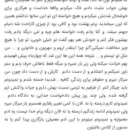
که شنیدم اون اقا حدا شده و اومد خواستگاریم و منم که همچنان عاشق
بهش جواب مثبت دادم.
فک میکردم واقعا خداست و هرکاری برای
خوشحال شدنش میکردم و هیچ خواسته ای تو این سالها نداشتم همین
که اون میخندید برام بهشت بود و کافی بود از چیزی کاراحت شه دنیام
جهنم میشد. و کلا یادم رفت خواسته هام چیه و نتی دیگه یادم رفت
بهشون فکر کنم و خودش هم بهم گفت تو خیلی خوبی، تو چرا با هیچ
چیز مخالفت نمیکنی؟تو چرا اینقدر اروم و مهربون و خانونی و ... من
مثل تو نیستم و ...
نتیجه همه این ها این شد که چهارماه پیش فهمیدم
بهم خیانت میکنه ولی زیر بار نمیره و میگه فقط باهاش حرف زدم و منم
باور نمیکنم و اعتنادم و از دست دادم . کارش و از دست داد چون من
سرکار میرم و حقوقم برای زندگی کافیه . شدیدا خسته شدم و نمیدونم
باید چیکار کنم. از طرفیم یه ترسی نسبت بهش دارم و جرات واکنش ازم
گرفته شده. ولی چند روز پیش دادخواست جدایی به دادگاه دادم .
نمیدونم کارم درسته یا نه.
الان با کمی تعییر رفتارم همسرم باز سرکار میره
ولی نمیدونم ادامه زندگیم درسته یا نه
الان دیگه برام خدا نیست یه ادم
معمولیه و نمیدونم میتونم با این ادم معمولی یازگاری پیدا کنم یا نه
ممنون از کلاس عالیتون