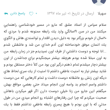
سهيلا
ارسال در تاریخ ۰۱ تیر ماه ۱۳۹۷
۰
پاسخ دادن
سلام سپاس از استاد عشق كه مارو در مسير خودشناسي راهنمايي
ميكنند
من در سن ١٩سالگي وارد يك رابطه ممنوعه شدم با مردي كه
٢٠سال از خودم بزرگتر بود به دليل ديدن اقتدار و توانمندي هاش و الگوي
يك انسان موفق خودساخته اون آدم خداي من شد و عاشقش شدم
...انا توجه و دوست داشتني از طرف اون نميديدم جز در زمان رابطه من
به اون مبتلا شده بودم هرچقد بيشتر ميجنگيدم براي جداشدن از اون
بيشتر دچار ميشدم تمام ذهنم درگير اون بود من كلاً دختر مستقل بودم و
شايد بيشتر نياز به امنيت عاطفي داشتم تا امنيت از يك سري لحاظ هاي
ديگه اون زنش رو عاشقانه دوست داشت و تمام كارهايي كه من دوست
داشتم واسم انجام بد واسه اون انجام ميداد حتي بعضي مواقع بهش
ميگفتم اين جارو من زنا خيلي دوست دارن اگر قهر ميكردن باهاش
صحبت ميكردم كه چرا اين رفتارهاي اشتباه رو انجام ميدي من در طول
مدتي كه با اون بودم با هيچ پسري رابطه عاطفي نداشتم فقط با يك