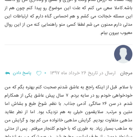
باشه.کاملا سعی می کنم که علت این موضوع رو پیدا کنم چون هم از
این مسئله خجالت می کشم و هم احساس گناه دارم که ارتباطات این
مدلی دارم.ممنون می شم لطفا کسی منو راهنمایی کنه من از این روال
معیوب بیرون بیام.
مرجان
ارسال در تاریخ ۲۶ خرداد ماه ۱۳۹۷
۰
پاسخ دادن
با سلام. قبل از اینکه راجع به عاشق شدنم صحبت کنم بهتره بگم که من
خودخواهی خودم رو در سایه بردم. ۷ سال پیش عاشق یکی از همکارام
شدم. در سن ۲۶ سالگی. آدمی جذاب. با نظم. شوخ طبع و بشاش اما
متین و مرتب. سلایقمون خیلی به هم نزدیک بود. اما از نطر عقاید
مذهبی متفاوت بودیم. گرایش مذهبی خانواده من کم بود و گرایش من
به مذهب بسیار زیاد. به طوری که با خودم کلنجار میرفتم.. پس از مدتی
پیشنهاد دوستی از طرف ایشون مطرح شد.. در صورتیکه من به ازدواج