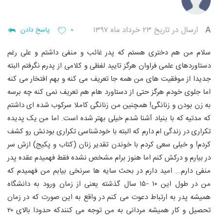
A
ارسال در تاریخ ۲۳ خرداد ماه ۱۳۹۷
۰
پاسخ دادن
سلام
من هم دختری هستم که پدر غائب و منفی داشتم و علی رغم
دستاوردهای علمی فراوان هرگز تایید لفظی و کلامی از پدرم
نگرفتم البته
جدیدا از موفقیت های من همه جا تعریف می کنه و بهم افتخار می کنه
اما جلوی خودم هرگز حتی از دستاورد هام هم تعریف نمی کنه چه برسه
به زن بودن و زنانگی! همچنین من زنانگی کاملا سرکوب شده ای داشتم
که مدتیه که با بنیاد آشنا شدم خیلی بهتر شده است. اما من یک پدیده
تکراری در زندگی ام دارم که البته با خودشناسی تکراری بودنش رو کشف
کردم! و خیلی سعی کردم با خوندن تقدیر زنان (کتاب و پکیج) ازش سر
در بیارم و درکش کنم اما هنوز برام مشخص نشده فقط فهمیدم عقده پدر
منفی دارم... امید دارم در بحث سایه ها سرنخی بیابم
من فهمیدم که
من در طول این ۱۰ -۱۵ سال گذشته یعنی از زمان ورود به
دانشگاه
همیشه پدر به ارتباط دعوت می کنم در واقع به این صورت که در زمان
تحصیل و کار همیشه مردانی
به من توجه می کنندکه حدودا بالای ۲۰