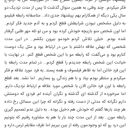
فکر میکردم.. چند وقتی به همین منوال گذشت تا پس از مدت نزدیک دو
سال یکی دیگه از همکارام بهم پیشنهاد جدی داد.. متاسفانه رابطه قبلیمو
به دلیل مشخص نبودن شرایطش قطع کردم و به آدم جدید فکر کردم..
اما اون شخص منو بازیچه خودش کرده بود و من تو تله مهر طلبی گرفتار
شده بودم.. خیلی تلاش کردم خودمو بیرون بکشم... در این مدت
شخصی که بهش علاقه داشتم با من در ارتباط بود و مثل یک دوست
کنارم بود و می‌گفت که رابطه مو با این شخص قطع کنم.. در نهایت با
خیانت این شخص رابطه جدیدم را قطع کردم... در تمام مدت رابطه با
این فرد خائن اما به ظاهر فیلسوف و همه پسند..به فرد مورد علاقه م فکر
میکردم و منتظر بودم بیاد و با هم زندگی رو بسازیم.. اما نشد. بعد قطع
رابطه با اون فرد خائن الان با شخص مورد علاقه م ارتباط نزدیک دارم.
اما سرخورده از گذشته ای گذشته و نگران آینده ام. فردی که دوستش
دارم نگرانه که مدتی از دست رفته و نگرانه که چرا این مسائل رخ داده
هر چند بارها گفتم که خودش هم دخیل بوده.. به دلیل عدم تصمیم گیری
رابطه مون.. بعد از این مدت چند بار با هم به مشاوره رفتیم که بتونیم
این درد رو که تو وجودمون رفته از بین ببریم اما طرف مقابلم ترس داره و