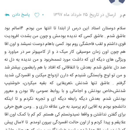
م.ر
ارسال در تاریخ ۲۵ خرداد ماه ۱۳۹۷
۰
پاسخ دادن
سلام دوستان
استاد این درس از ابتدا تا انتها من بودم. ۱۴سالم بود
عاشق شدم . عاشق کسی که ندیده بودمش و چون من بشدت افرودیت
قوی داشتم و لقب فاحشگی روم بود کسی باهام دوست نمیشد و اون اقا
هم چون اون زمان موسیقی کار میک د و از کامپیوتر سر در میاورد و
ویژگی های دیگه ای که داشت مورد تسمخربود و من ندیده یه دل نه
صد دل عاشق شدم. بعدش با اتفاقاتی که افتاد با هم رابطمون بیشتر شد
و من تو اوج وابستگی شنیدم که دارن ازدواج میکنن و اقسردکی شدید
گرفتم . عاشق تنها شدنش ،تعریفایی که بقیه میکردن، خوشتیپ
شدنش،خاص بودنش و اجامالی و با روابط عمومی بالا بودن و معرور
بودنش شدم. بعدش دیگه رابطه دیگه ای و تجربه نکردم و تا اینکه
دانشجو بودم یه اقایی ازم پرسید به جی علاقه داری و ‌.. ومن هیچ حرفی
برای گفتن نداشتن و واقعا نمیدونستم کی هستم. کم کم با کمک اون اقا
علایقم و پیدا کردم و از اون حالت افسردگی بیرون اومدم. تا ۷سال پیش