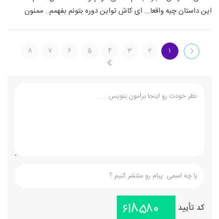
این داستان چیه واقعا... ای کاش تواین دوره بتونم بفهمم.. ممنون
۸
۷
۶
۵
۴
۳
۲
۱
کد تأیید