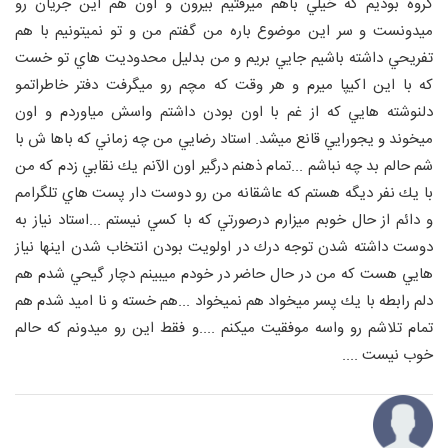
گروه بوديم كه خيلي باهم ميرفتيم بيرون و اون هم اين جريان رو
ميدونست و سر اين موضوع باره من گفتم من و تو نميتونيم با هم
تفريحي داشته باشيم جايي بريم و من بدليل محدوديت هاي تو خست
كه با اين اكيپا ميرم و هر وقت كه مچم رو ميگرفت دفتر خاطراتمو
دلنوشته هايي كه از غم با اون بودن داشتم واسش مياوردم و اون
ميخوند و يجورايي قانع ميشد.
استاد رضايي من چه زماني كه باها ش با
شم حالم بد چه نباشم ...تمام ذهنم درگير اون الآنم يك نقابي زدم كه من
با يك نفر ديگه هستم كه عاشقانه من رو دوست دار پست هاي تلگرامم
و دائم از حال خوبم ميزارم درصورتي كه با كسي نيستم ...استاد نياز به
دوست داشته شدن توجه درك در اولويت بودن انتخاب شدن اينها نياز
هايي هست كه من در حال حاضر در خودم ميبينم دچار گيحي شدم هم
دلم رابطه با يك پسر ميخواد هم نميخواد ...هم خسته و نا اميد شدم هم
تمام تلاشم رو واسه موفقيت ميكنم ....و فقط اين رو ميدونم كه حالم
خوب نيست ....