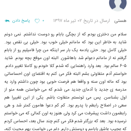
هستی
ارسال در تاریخ ۰۲ تیر ماه ۱۳۹۷
۰
پاسخ دادن
سلام
من دختری بودم که از بچگی بابام رو دوست نداشتم. نمی دونم
شاید به خاطر این بود که مامانم خیلی خوب بود. خیلی بی نقص بود.
خیلی کامل بود. حتی یادمه یک بار سر اینکه من چرا فامیلیم رو از بابام
گرفتم نه از مامانم دعوام شد باهاشون. البته اون موقع بچه بودم. شاید
۵-۶ سالم بود. بعد وارد راهنمایی که شدم کلا خودم رو کاملا تغییر دادم.
خواستم آدم متفاوتی بشم البته فکر می کنم به اقتضای اون احساساتی
بود که ماله اون سنه و واقعا هم فرصت خوبی بود چون داشتم وارد یه
مدرسه ی جدید با آدمای جدید می شدم که می خواستن همه منو از
اول بشناسن. پس می تونستم متفاوت باشم. یکی از این تغییرا هم
سعی در اصلاح رابطم با پدرم بود. کم کم دعوا هامون کمتر شد و هی
رابطمون داشت پیشرفت می کرد ولی هنوز به اون کمالی که می خواستم
نرسیده بود. بعد که بزرگتر شدم فکر می کنم چند سال بعد، احساس کردم
که عجیب عاشق بابامم و دوستش دارم. دلم می خواست بهم محبت کنه،