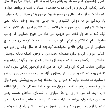
اصرار جفتمون خانواده ها رو راضی کردیم و با هم ازدواج کردیم.۵ سال
باهم زندگی کردیم و در این مدت فهمیدم اعتیاد داشت و روابط موازی
هم داشت و از لحاظ مالی در مضیقه بودیم.من رفتم سرکار و یه جورایی
بار زندگی رو به دوش کشیدم.از یه جایی به بعد واقعا دیگه نمی
خواستمش.اون موقع سن و علم الانم رو نداشتم.چندین بار تلاش کردم
ترک کنه و هر بار فقط منو فریب می داد.من هیچ حمایتی از جانب
خانواده ام نداشتم و اونم اینو می دونست مه خانواده ی من هیچ
حمایتی از من برای طلاق نخواهند کرد.بعد از ۵ سال یک روز بی خبر
زندگی رو ول کرد و برای همیشه رفت.من با وجود اینکه دیگه دوسش
نداشتم اما یکسال صبر کردم و بعد از یکسال طلاق غیابی گرفتم.بابام برام
قوانین سخت گیرانه ای وضع کرد اما من آدم اونجور زندگی نبودم.تمام
تلاشم رو کردم تا خودم رو از نو بسازم و آزادیم رو به دست بیارم و اونقدر
دستاورد به دست بیارم که عنوان زن مطلقه بودنم رو پوشش بدم.دنبال
کار و تحصیل رفتم و تقریبا موفق هم بودم اما مشکلی که در ارتباطاتم
دارم اینه که من دارای روابط موازی با آدمهای متاهل هستم.یعنی
چندین مرتبه وارد روابط با افراد مجرد شدم اما به خاطر اینکه درک نمی
شدم یا از جواب پس دادن های معمول خوشم نمیاد و راجع به خودم و