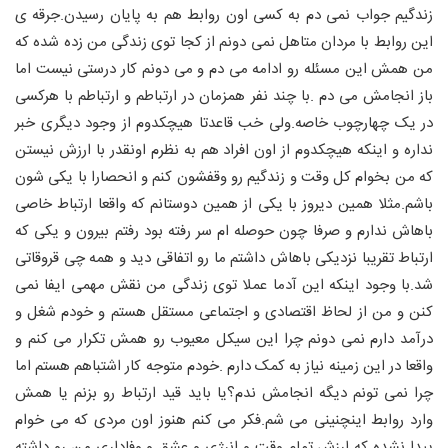
زندگیم جواب نمی دم به کسی اون روابط هم به پایان رسیدن.جرقه ی
این روابط با مردان متاهل نمی دونم از کجا توی زندگی من زده شده که
من همش این مسئله رو ادامه می دم و می دونم کار درستی نیست اما
باز انجامش می دم .با چند نفر همزمان در ارتباطم و ارتباطم با هرکسی
در یک چهارچوب خاصه.ولی خب قاعدتا هیچکدوم از وجود دیگری خبر
نداره و اینکه هیچکدوم از اون افراد هم به نظرم اونقدر با ارزش نیستن
که من بخوام کل وقت و زندگیم رو وقفشون کنم و انحصارا با یکی شون
باشم.مثلا همین دیروز با یکی از همین دوستانم که واقعا ارتباط خاصی
باهاش ندارم و صرفا چون حوصله ام سر رفته بود رفتم بیرون و یکی که
ارتباط تقریبا نزدیکی باهاش داشتم ما رو اتفاقی دید و همه چی قروقاتی
شد.با وجود اینکه این آدما عملا توی زندگی من نقش مهمی ایفا نمی
کنن و من از لحاظ اقتصادی و اجتماعی مستقل هستم و خودم شغل و
درآمد دارم نمی دونم چرا این سیکل معیوب رو همش تکرار می کنم و
واقعا در این زمینه نیاز به کمک دارم .خودم متوجه کار اشتباهم هستم اما
چرا نمی تونم دیگه انجامش ندم؟یا باید قید ارتباط رو بزنم یا همش
وارد روابط اینچنینی می شم.فکر می کنم هنوز اون مردی که می خوام
پیدا نشده که ارزش تمام وقت و انرژی و عشق و وفاداری من رو داشته