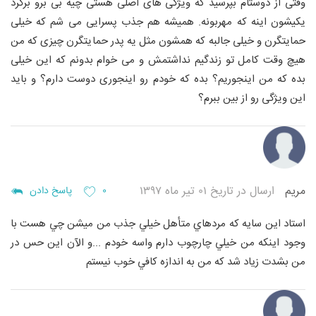
وقتی از دوستام بپرسید که ویژگی های اصلی هستی چیه بی برو برگرد
یکیشون اینه که مهربونه. همیشه هم جذب پسرایی می شم که خیلی
حمایتگرن و خیلی جالبه که همشون مثل یه پدر حمایتگرن چیزی که من
هیچ وقت کامل تو زندگیم نداشتمش
و می خوام بدونم که این خیلی
بده که من اینجوریم؟
بده که خودم رو اینجوری دوست دارم؟ و باید
این ویژگی رو از بین ببرم؟
مريم
ارسال در تاریخ ۰۱ تیر ماه ۱۳۹۷
۰
پاسخ دادن
استاد اين سايه كه مردهاي متأهل خيلي جذب من ميشن چي هست با
وجود اينكه من خيلي چارچوب دارم واسه خودم ...و الآن اين حس در
من بشدت زياد شد كه من به اندازه كافي خوب نيستم