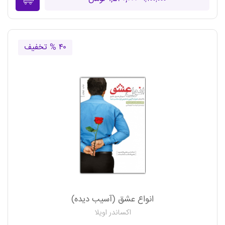
۴۰ % تخفیف
انواع عشق (آسیب دیده)
اکساندر اویلا