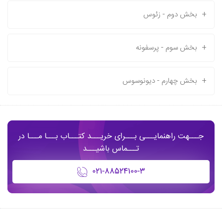
+
بخش دوم - زئوس
+
بخش سوم - پرسفونه
+
بخش چهارم - دیونوسوس
جـــهت راهنمایـــی بـــرای خریـــد کتـــاب بـــا مـــا در
تـــماس باشیـــد
۰۲۱-۸۸۵۲۴۱۰۰-۳