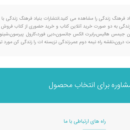
ندگی به دو صورت خرید آنلاین کتاب و خرید حضوری از کتاب فروش ه
ون جیمس هالیس،رابرت الکس جانسون،دبی فورد،کارول پیرسون،شینودا بو
ون،نقشه راه نیمه دوم عمر،زندگی نزیسته ات را زندگی کن مورد توج
اوره برای انتخاب محصول
راه های ارتباطی با ما