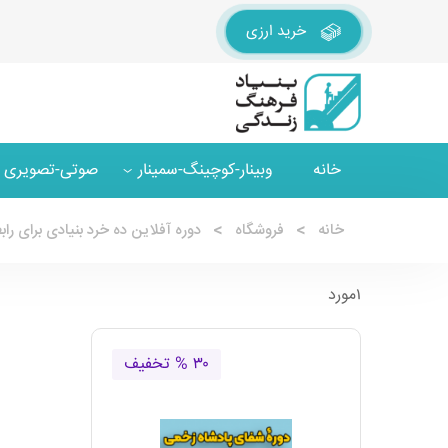
خرید ارزی
خانه
وبینار-کوچینگ-سمینار
صوتی-تصویری
خانه
فروشگاه
دوره آفلاین ده خرد بنیادی برای را
۱مورد
۳۰ % تخفیف