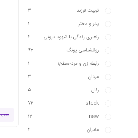
تربیت فرزند
۳
پدر و دختر
۱
راهبری زندگی با شهود درونی
۲
روانشناسی یونگ
۹۳
رابطه زن و مرد-سطح۱
۱
مردان
۳
زنان
۵
۷۲
stock
۰۰,۰۰۰
۱۳
new
مادران
۲